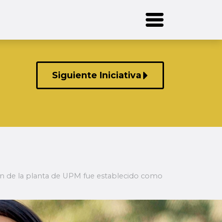
Siguiente Iniciativa
ón de la planta de UPM fue establecido como