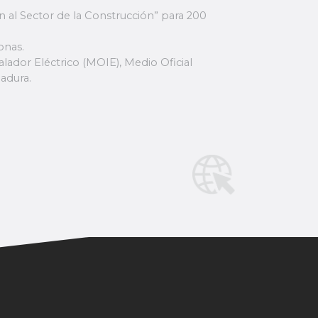
ón al Sector de la Construcción” para 200
onas.
ador Eléctrico (MOIE), Medio Oficial
dadura.