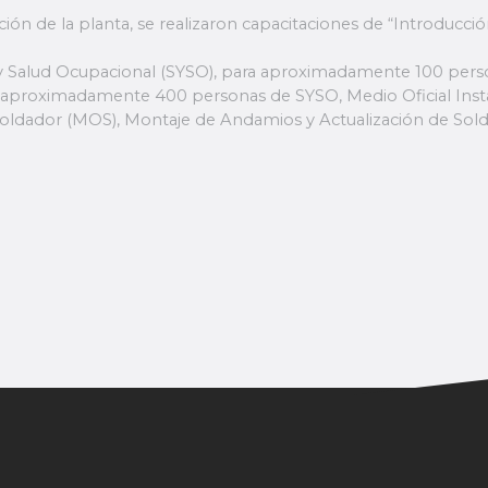
cción de la planta, se realizaron capacitaciones de “Introducci
d y Salud Ocupacional (SYSO), para aproximadamente 100 pers
 aproximadamente 400 personas de SYSO, Medio Oficial Instal
l Soldador (MOS), Montaje de Andamios y Actualización de Sol