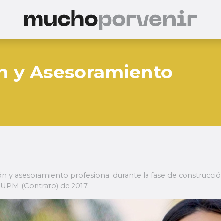
n y Asesoramiento
n y asesoramiento profesional durante la fase de construcci
 UPM (Contrato) de 2017.