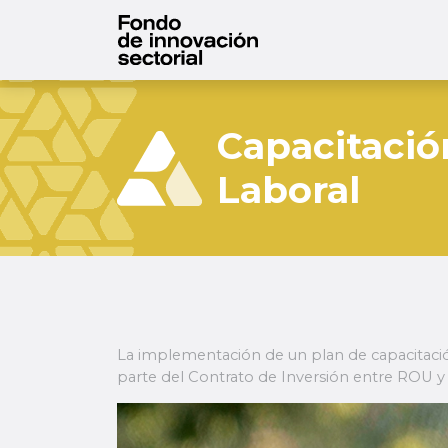
Capacitació
Laboral
La implementación de un plan de capacitació
parte del Contrato de Inversión entre ROU y