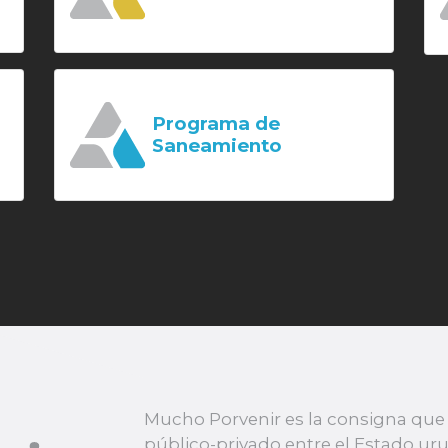
Programa de
Saneamiento
Mucho Porvenir es la consigna que 
público-privado entre el Estado u