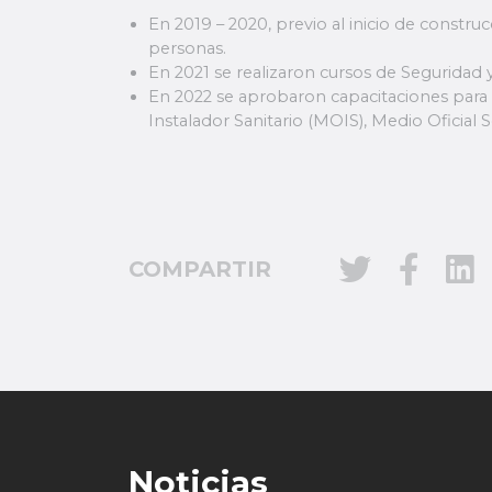
En 2019 – 2020, previo al inicio de constru
personas.
En 2021 se realizaron cursos de Segurida
En 2022 se aprobaron capacitaciones para
Instalador Sanitario (MOIS), Medio Oficia
COMPARTIR
Noticias