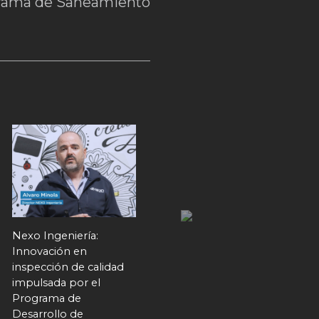
rama de Saneamiento
Nexo Ingeniería:
ElBatul: Líder en fibra
Innovación en
plástica reforzada
inspección de calidad
gracias al Programa de
impulsada por el
Desarrollo de
Programa de
Proveedores del FIS
Desarrollo de