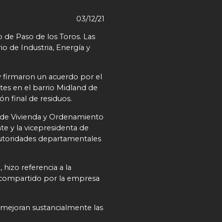
03/12/21
 de Paso de los Toros. Las
o de Industria, Energía y
y firmaron un acuerdo por el
es en el barrio Midland de
ón final de residuos.
a de Vivienda y Ordenamiento
te y la vicepresidenta de
autoridades departamentales
hizo referencia a la
 compartido por la empresa
, mejoran sustancialmente las