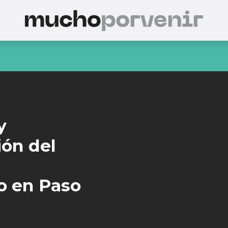
y
ón del
o en Paso