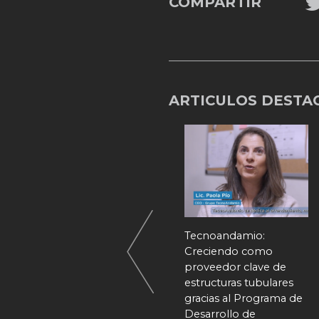
COMPARTIR
ARTICULOS DESTA
Inauguración de la sede
Tecnoandamio:
del Centro Tecnológico
Creciendo como
en Bioeconomía
proveedor clave de
Circular y Primer
estructuras tubulares
Consejo Consultivo
gracias al Programa de
Desarrollo de