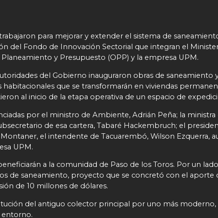
rabajaron para mejorar y extender el sistema de saneamiento
ón del Fondo de Innovación Sectorial que integran el Ministeri
de Planeamiento y Presupuesto (OPP) y la empresa UPM.
 autoridades del Gobierno inauguraron obras de saneamiento 
abitacionales que se transformarán en viviendas permanent
eron al inicio de la etapa operativa de un espacio de expedici
nciadas por el ministro de Ambiente, Adrián Peña; la ministr
l subsecretario de esa cartera, Tabaré Hackembruch; el presiden
 Montaner, el intendente de Tacuarembó, Wilson Ezquerra, 
resa UPM.
eneficiarán a la comunidad de Paso de los Toros. Por un lado, 
ros de saneamiento, proyecto que se concretó con el aporte
rsión de 10 millones de dólares.
stitución del antiguo colector principal por uno más moderno
 entorno.